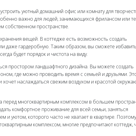
бустроить уютный домашний офис или комнату для творчест
особенно важно для людей, занимающихся фрилансом или тех
ем собственном пространстве.
я хранения вещей. В коттедже есть возможность создать
и даже гардеробную. Таким образом, вы сможете избавить
сегда будет порядок и чистота на виду.
ься простором ландшафтного дизайна. Вы можете создать
зоном, где можно проводить время с семьей и друзьями. Эт
у и хочет наслаждаться свежим воздухом и красотой окруж
ка перед многоквартирным комплексом в большем простра
здать комфортное проживание для всей семьи, заняться
 и уютом, которого часто не хватает в квартире. Поэтому
гоквартирным комплексом, многие предпочитают коттедж, 