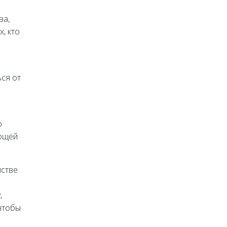
ва,
, кто
ся от
о
ающей
нстве
,
чтобы