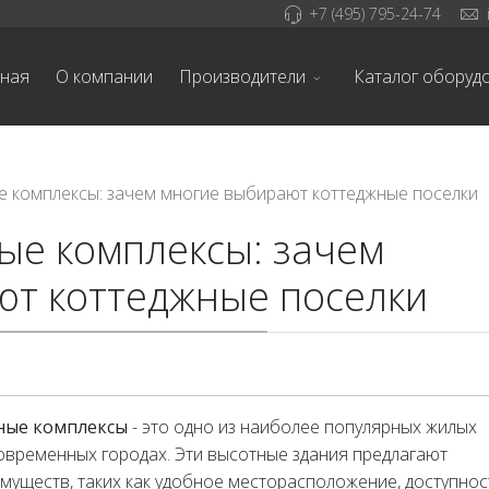
+7 (495) 795-24-74
вная
О компании
Производители
Каталог оборуд
 комплексы: зачем многие выбирают коттеджные поселки
ые комплексы: зачем
ют коттеджные поселки
ные комплексы
- это одно из наиболее популярных жилых
овременных городах. Эти высотные здания предлагают
муществ, таких как удобное месторасположение, доступнос