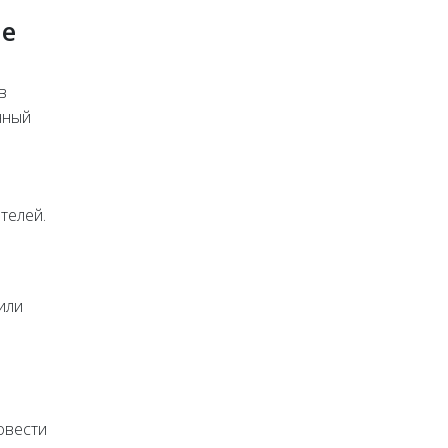
ие
в
нный
телей.
или
овести