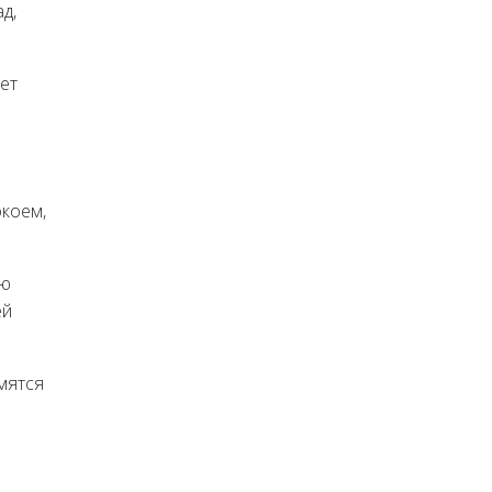
д,
ет
коем,
ую
ей
мятся