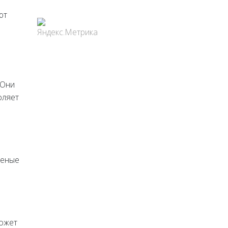
ют
 Они
оляет
леные
может