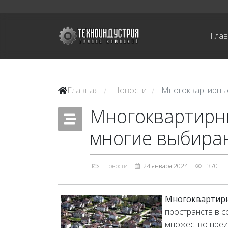
Гла
Главная
Новости
Многоквартирные
/
/
Многоквартирн
многие выбира
Новости
24 января 2024
370
Многоквартир
пространств в с
множество преи