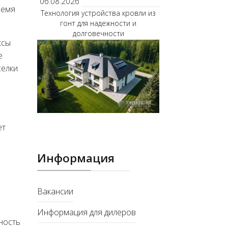
06.08.2026
ремя
Технология устройства кровли из
гонт для надежности и
долговечности
ксы
е
селки
ет
Информация
Вакансии
Информация для дилеров
ность