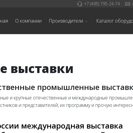
+7 (495) 795-24-74
вная
О компании
Производители
Каталог оборуд
 выставки
ственные промышленные выстав
жные и крупные отечественные и международные промышл
частников и представителей, их программу и прочую интерес
России международная выставка