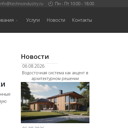
info@technoindustry.ru
Пн - Пт 10:00 - 18:00
ования
Услуги
Новости
Контакты
Новости
06.08.2026
Водосточная система как акцент в
архитектурном решении
ки
енные
ную