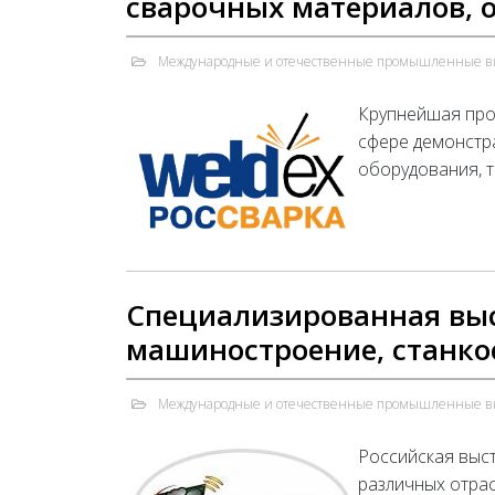
сварочных материалов, 
Международные и отечественные промышленные в
Крупнейшая про
сфере демонстр
оборудования, т
Специализированная вы
машиностроение, станко
Международные и отечественные промышленные в
Российская выст
различных отра