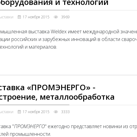
оборудования и технологий
ыставки
17 ноября 2015
3969
мышленная выставка Weldex имеет международной значен
ации российских и зарубежных инноваций в области сваро
ехнологий и материалов.
ставка «ПРОМЭНЕРГО» -
строение, металлообработка
ыставки
17 ноября 2015
3333
авка "
ПРОМЭНЕРГО
" ежегодно представляет новинки из от
слей промышленности.