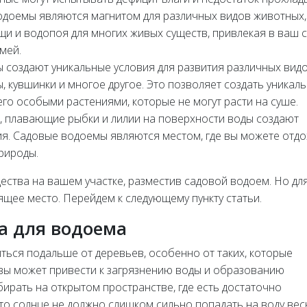
доемы являются магнитом для различных видов животных,
щи и водопоя для многих живых существ, привлекая в ваш 
змей.
 создают уникальные условия для развития различных вид
, кувшинки и многое другое. Это позволяет создать уникал
его особыми растениями, которые не могут расти на суше.
ы, плавающие рыбки и лилии на поверхности воды создают
я. Садовые водоемы являются местом, где вы можете отдо
рироды.
ства на вашем участке, разместив садовой водоем. Но для
щее место. Перейдем к следующему пункту статьи.
а для водоема
ться подальше от деревьев, особенно от таких, которые
вы может привести к загрязнению воды и образованию
ирать на открытом пространстве, где есть достаточно
что солнце не должно слишком сильно попадать на воду вес