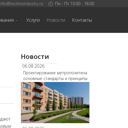
info@technoindustry.ru
Пн - Пт 10:00 - 18:00
ования
Услуги
Новости
Контакты
Новости
06.08.2026
Проектирование метрополитена
основные стандарты и принципы
здают
довым