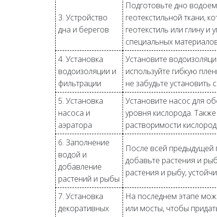
Подготовьте дно водоем
3. Устройство
геотекстильной ткани, к
дна и берегов
геотекстиль или глину и
специальных материалов
4. Установка
Установите водоизоляцию
водоизоляции и
используйте гибкую плен
фильтрации
не забудьте установить 
5. Установка
Установите насос для о
насоса и
уровня кислорода. Такж
аэратора
растворимости кислород
6. Заполнение
После всей предыдущей 
водой и
добавьте растения и ры
добавление
растения и рыбу, устойч
растений и рыбы
7. Установка
На последнем этапе можн
декоративных
или мосты, чтобы придат