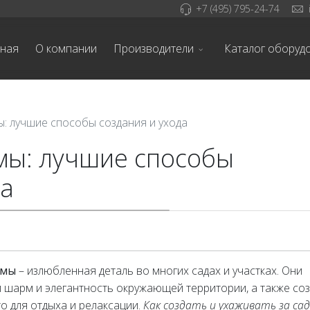
+7 (495) 795-24-74
вная
О компании
Производители
Каталог оборуд
: лучшие способы создания и ухода
мы: лучшие способы
да
емы
– излюбленная деталь во многих садах и участках. Они
 шарм и элегантность окружающей территории, а также со
о для отдыха и релаксации.
Как создать и ухаживать за са