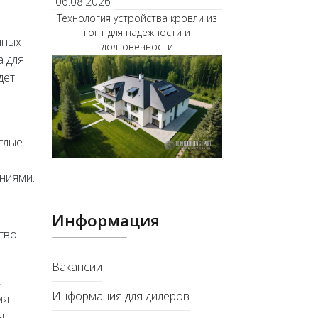
06.08.2026
Технология устройства кровли из
гонт для надежности и
нных
долговечности
а для
дет
глые
ениями.
Информация
тво
Вакансии
,
Информация для дилеров
мя
ы.