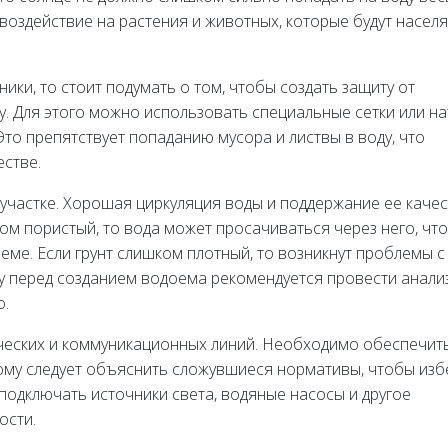
воздействие на растения и животных, которые будут населя
ники, то стоит подумать о том, чтобы создать защиту от
. Для этого можно использовать специальные сетки или на
то препятствует попаданию мусора и листвы в воду, что
естве.
а участке. Хорошая циркуляция воды и поддержание ее каче
шком пористый, то вода может просачиваться через него, что
ме. Если грунт слишком плотный, то возникнут проблемы с
му перед созданием водоема рекомендуется провести анали
о.
ических и коммуникационных линий. Необходимо обеспечит
ому следует объяснить сложувшиеся нормативы, чтобы из
подключать источники света, водяные насосы и другое
ости.