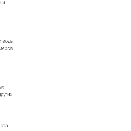
ы и
к воды,
змеров
ых
других
рта.