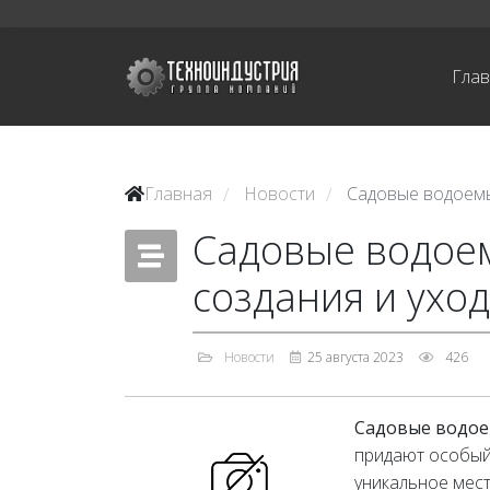
Гла
Главная
Новости
Садовые водоемы
/
/
Садовые водое
создания и ухо
Новости
25 августа 2023
426
Садовые водо
придают особый
уникальное мест