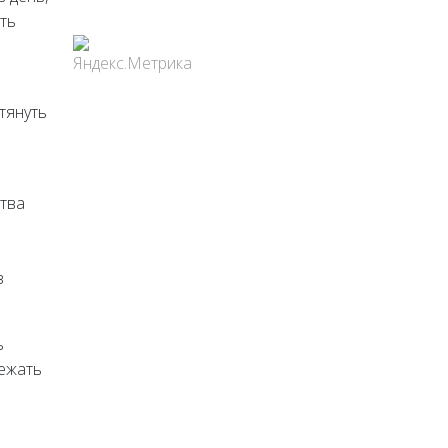
ть
тянуть
ства
з
ь
бежать