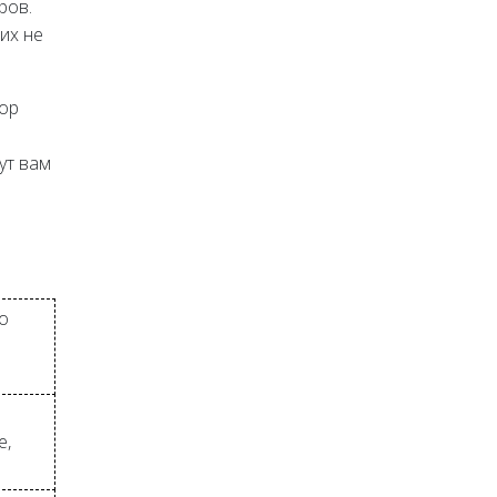
ров.
их не
бор
ут вам
о
е,