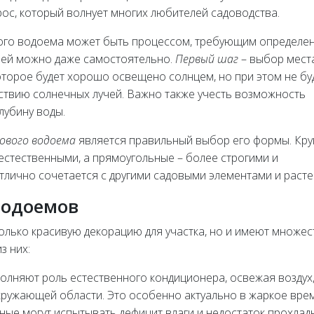
ос, который волнует многих любителей садоводства.
ого водоема может быть процессом, требующим определе
ачей можно даже самостоятельно.
Первый шаг
– выбор мест
оторое будет хорошо освещено солнцем, но при этом не бу
ствию солнечных лучей. Важно также учесть возможность
лубину воды.
ового водоема
является правильный выбор его формы. Кру
стественными, а прямоугольные – более строгими и
отлично сочетается с другими садовыми элементами и раст
водоемов
лько красивую декорацию для участка, но и имеют множес
з них:
лняют роль естественного кондиционера, освежая воздух
окружающей области. Это особенно актуально в жаркое вре
тные могут испытывать дефицит влаги и недостаток прохлад