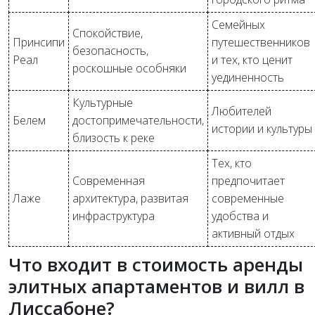
Семейных
Спокойствие,
Принсипи
путешественников
безопасность,
Реал
и тех, кто ценит
роскошные особняки
уединенность
Культурные
Любителей
Белем
достопримечательности,
истории и культуры
близость к реке
Тех, кто
Современная
предпочитает
Лаже
архитектура, развитая
современные
инфраструктура
удобства и
активный отдых
Что входит в стоимость аренды
элитных апартаментов и вилл в
Лиссабоне?