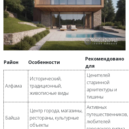
Рекомендовано
Район
Особенности
для
Ценителей
Исторический,
старинной
Алфама
традиционный,
архитектуры и
живописные виды
тишины
Активных
Центр города, магазины,
путешественников,
Байша
рестораны, культурные
любителей
объекты
городского ритма