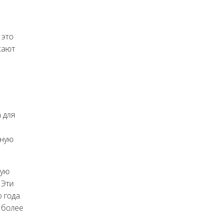
 это
жают
 для
чную
ную
 Эти
 года.
 более