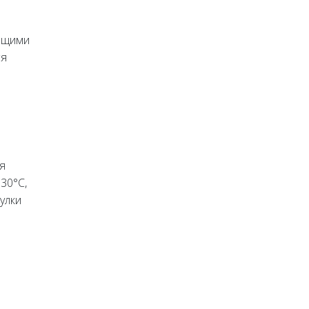
ающими
ся
я
30°C,
улки