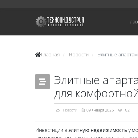
Гла
Главная
Новости
Элитные апартам
/
/
Элитные апарта
для комфортно
Новости
09 января 2026
82
Инвестиции в
элитную недвижимость
у мо
для увеличения дохода и комфортного прож