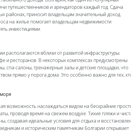
ячи путешественников и арендаторов каждый год. Сдача
ых районах, приносит владельцам значительный доход.
роса на жилье помогает владельцам недвижимости
ять инвестициями.
и располагаются вблизи от развитой инфраструктуры:
афе и ресторанов. В некоторых комплексах предусмотрены
ны, спа-салоны, тренажерные залы и детские площадки, что
вом прямо у порога дома. Это особенно важно для тех, кт
 моря
ьная возможность наслаждаться видом на бескрайние прос
каты, проводя время на свежем воздухе. Тихие пляжи и чист
ны, создавая идеальные условия для отдыха и восстановле
поведникам и историческим памятникам Болгарии открывает