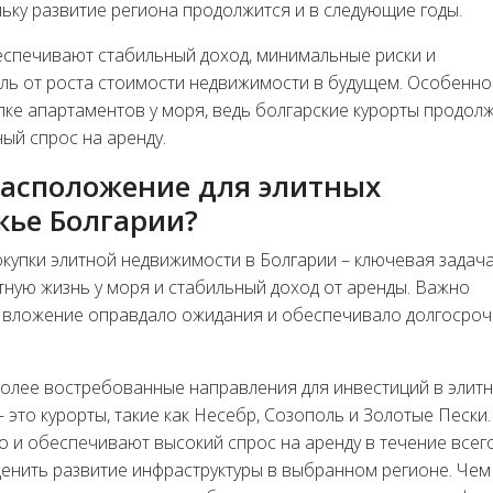
льку развитие региона продолжится и в следующие годы.
еспечивают стабильный доход, минимальные риски и
ль от роста стоимости недвижимости в будущем. Особенно
купке апартаментов у моря, ведь болгарские курорты продол
ый спрос на аренду.
расположение для элитных
жье Болгарии?
упки элитной недвижимости в Болгарии – ключевая задача
тную жизнь у моря и стабильный доход от аренды. Важно
е вложение оправдало ожидания и обеспечивало долгосро
олее востребованные направления для инвестиций в элит
это курорты, такие как Несебр, Созополь и Золотые Пески.
о и обеспечивают высокий спрос на аренду в течение всего
енить развитие инфраструктуры в выбранном регионе. Чем