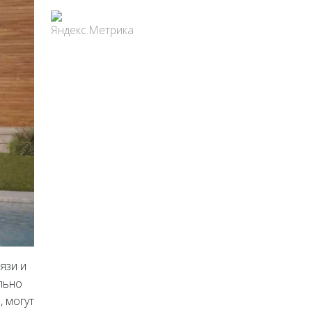
язи и
льно
, могут