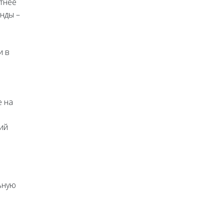
ртнее
нды –
и в
е на
ий
ьную