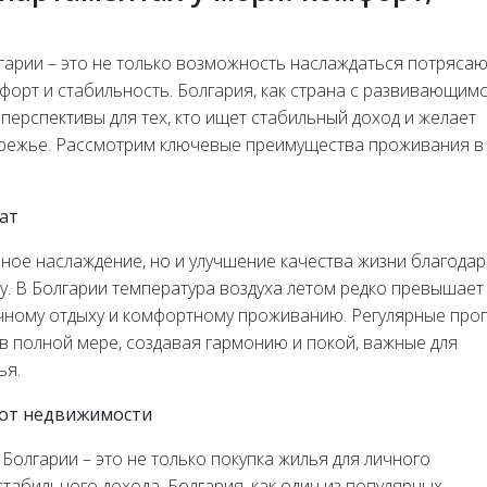
лгарии – это не только возможность наслаждаться потряс
форт и стабильность. Болгария, как страна с развивающим
ерспективы для тех, кто ищет стабильный доход и желает
режье. Рассмотрим ключевые преимущества проживания в
ат
ное наслаждение, но и улучшение качества жизни благодар
у. В Болгарии температура воздуха летом редко превышает 
ичному отдыху и комфортному проживанию. Регулярные прог
 полной мере, создавая гармонию и покой, важные для
ья.
 от недвижимости
олгарии – это не только покупка жилья для личного
табильного дохода. Болгария, как один из популярных