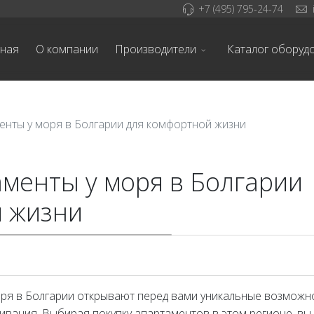
+7 (495) 795-24-74
вная
О компании
Производители
Каталог оборуд
енты у моря в Болгарии для комфортной жизни
менты у моря в Болгарии
й жизни
ря в Болгарии открывают перед вами уникальные возможн
ивания. Выбирая покупку апартаментов в этом регионе, вы