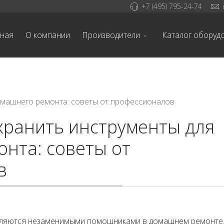
+7 (495) 795-24-74
вная
О компании
Производители
Каталог оборуд
омашнего ремонта: советы от профессионалов
хранить инструменты для
нта: советы от
в
ляются незаменимыми помощниками в домашнем ремонте