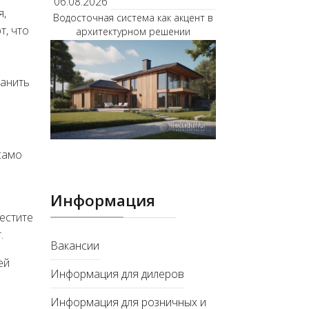
06.08.2026
я,
Водосточная система как акцент в
, что
архитектурном решении
ранить
само
Информация
естите
.
Вакансии
ей
Информация для дилеров
Информация для розничных и