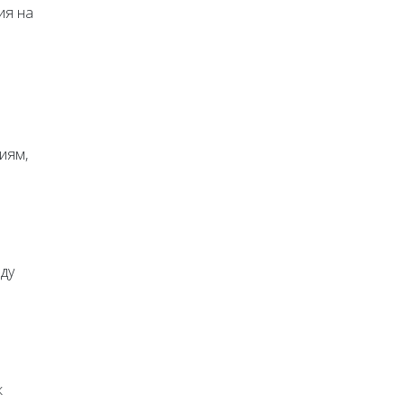
ия на
иям,
ду
и
к