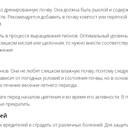
 дренированную почву. Она должна быть рыхлой и содер
тв. Рекомендуется добавить в почву компост или перегной
.
оль в процессе выращивания пионов. Оптимальный уровень
 слишком кислая или щелочная, то нужно внести соответст
жения.
нов. Они не любят слишком влажную почву, поэтому следу
ависит от погодных условий и состояния почвы, но в осно
в течение весенне-летнего периода.
ге перед началом цветения и во время его активности. В 
ью прекратить.
ней
 вредителей и страдать от различных болезней. Для защит