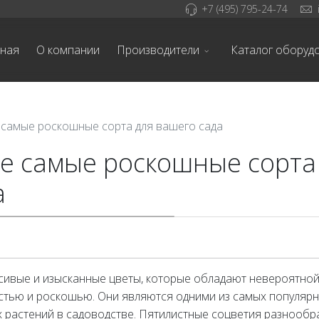
+7 (495) 795-24-74
вная
О компании
Производители
Каталог оборуд
 самые роскошные сорта для вашего сада
е самые роскошные сорта
а
асивые и изысканные цветы, которые обладают невероятно
стью и роскошью. Они являются одними из самых популярн
 растений в садоводстве. Пятилистные соцветия разнообр