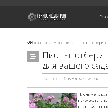
Гла
Главная
Новости
Пионы: отберите
/
/
Пионы: отберит
для вашего сад
Новости
19 мая 2024
347
Пионы – это кр
привлекательно
востребованных