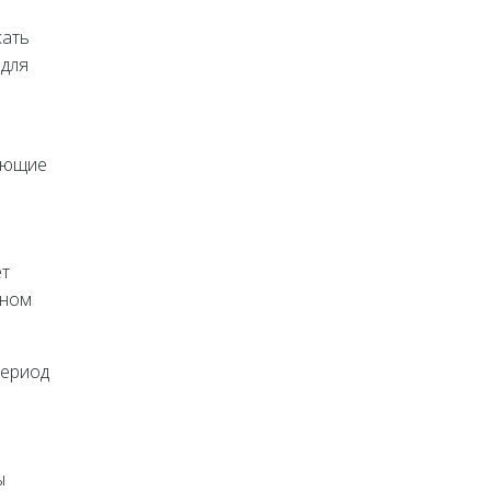
жать
 для
вующие
ет
вном
период
ы