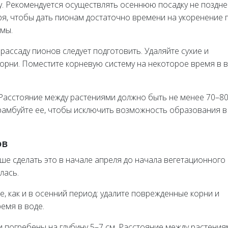
у. Рекомендуется осуществлять осеннюю посадку не поздне
я, чтобы дать пионам достаточно времени на укоренение 
имы.
рассаду пионов следует подготовить. Удаляйте сухие и
рни. Поместите корневую систему на некоторое время в в
 Расстояние между растениями должно быть не менее 70–80
рамбуйте ее, чтобы исключить возможность образования в
ов
ше сделать это в начале апреля до начала вегетационного
лась.
е, как и в осенний период: удалите поврежденные корни и
емя в воде.
 погребены на глубину 5–7 см. Расстояние между растения