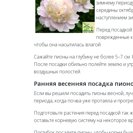
зимнему период
середины октябр
наступлением з
Перед посадкой 
поврежденные ко
чтобы она насытилась влагой.
Сажайте пионы на глубину не более 5–7 см.
После посадки обильно полейте землю и ут
воздушных полостей.
Ранняя весенняя посадка пион
Если вы решили посадить пионы весной, луч
периода, когда почва уже протаяла и прогре
Подготовьте растения перед посадкой так ж
оставьте корневую систему на некоторое вр
Поглубок посадите пионы, чтобы корни были