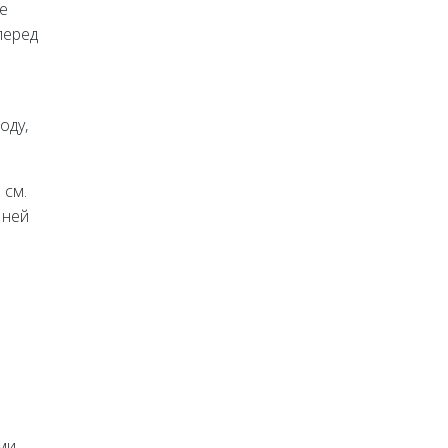
е
перед
оду,
 см.
 ней
ми