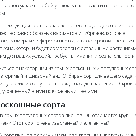
 пионов украсят любой уголок вашего сада и наполнят его
ом.
 подходящий сорт пиона для вашего сада – дело не из прос
жество разнообразных вариантов и гибридов, которые
ом, размерами и формой цветка, а также сроком цветения.
пиона, который будет согласован с остальными растениями
им для ваших условий, требует внимания и сознательности.
миться с некоторыми из самых роскошных и популярных со
овторимый и шикарный вид. Отбирая сорт для вашего сада,
ие условия и доступность поддержки для растения. Откройт
д, украшенный этими прекрасными цветами.
роскошные сорта
н из самых популярных сортов пионов. Он отличается крупн
ами. Этот сорт очень изысканный и элегантный.
вый сорт пионов с яркими малиново-красными цветками. Он