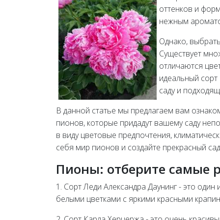
оттенков и форм
нежным аромат
Однако, выбрать
Существует мно
отличаются цвет
идеальный сорт 
саду и подходящ
В данной статье мы предлагаем вам ознако
пионов, которые придадут вашему саду неп
в виду цветовые предпочтения, климатическ
себя мир пионов и создайте прекрасный са
Пионы: отберите самые 
1. Сорт Леди Александра Даунинг - это оди
белыми цветками с яркими красными крапинк
2. Сорт Карла Херцержа - это очень краси