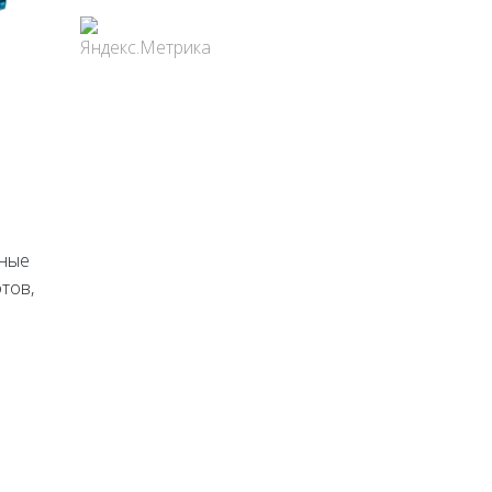
чные
тов,