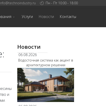
info@technoindustry.ru
Пн - Пт 10:00 - 18:00
ования
Услуги
Новости
Контакты
Новости
е:
06.08.2026
Водосточная система как акцент в
архитектурном решении
весины
тво и
ми.