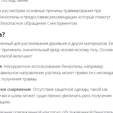
 последствиям.
мы рассмотрим основные причины травмирования при
бензопилы и предоставим рекомендации, которые помогут
 безопасное обращение с инструментом.
а?
ченный для распиливания деревьев и других материалов. Е
т причинить значительный вред человеческому телу. Основ
опилой включают:
я
: Некорректное использование бензопилы, например,
равильное направление распила, может привести к неожид
к получения травмы.
ное снаряжение
: Отсутствие защитной одежды, такой как
очки и шлем, может существенно увеличить риск получения
ациях.
ование поврежденной или плохо обслуживаемой бензопил