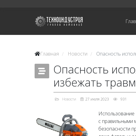
Гла
Главная
Новости
Опасность испол
/
/
Опасность испо
избежать травм
Новости
27 июля 2023
931
Использование б
с правильными 
безопасности п