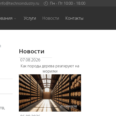
info@technoindustry.ru
Пн - Пт 10:00 - 18:00
ования
Услуги
Новости
Контакты
я
Новости
07.08.2026
Как породы дерева реагируют на
морилки
тв,