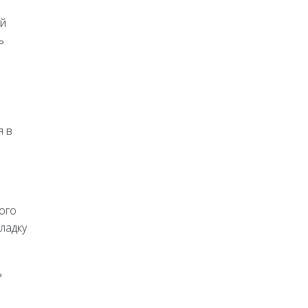
ой
ь
я в
ого
ладку
ь