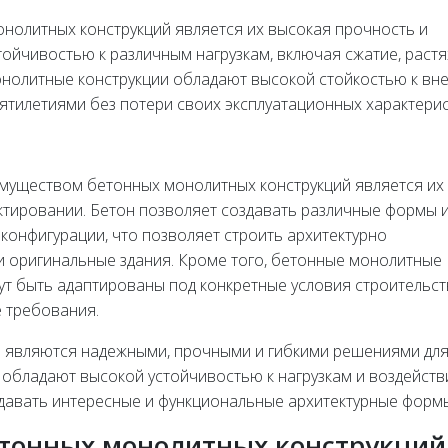
нолитных конструкций является их высокая прочность и
тойчивостью к различным нагрузкам, включая сжатие, раст
 монолитные конструкции обладают высокой стойкостью к в
сятилетиями без потери своих эксплуатационных характерис
муществом бетонных монолитных конструкций является их
ктировании. Бетон позволяет создавать различные формы 
конфигурации, что позволяет строить архитектурно
и оригинальные здания. Кроме того, бетонные монолитные
ут быть адаптированы под конкретные условия строительст
 требования.
и являются надежными, прочными и гибкими решениями дл
и обладают высокой устойчивостью к нагрузкам и воздейст
давать интересные и функциональные архитектурные форм
етонных монолитных конструкций