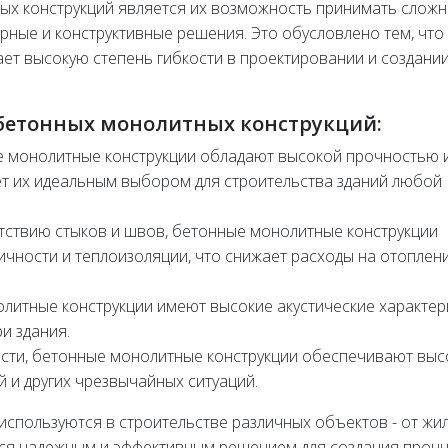
ых конструкций является их возможность принимать слож
ные и конструктивные решения. Это обусловлено тем, что
ает высокую степень гибкости в проектировании и создани
бетонных монолитных конструкций:
 монолитные конструкции обладают высокой прочностью 
ет их идеальным выбором для строительства зданий любой
тствию стыков и швов, бетонные монолитные конструкции
чности и теплоизоляции, что снижает расходы на отоплен
литные конструкции имеют высокие акустические характер
и здания.
сти, бетонные монолитные конструкции обеспечивают выс
 и других чрезвычайных ситуаций.
спользуются в строительстве различных объектов - от жи
тся надежным и эффективным решением для создания прочн