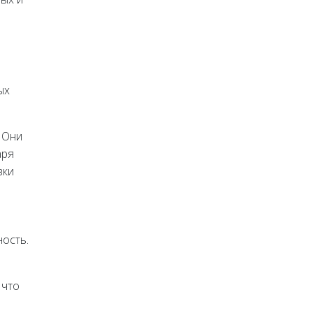
ых
 Они
аря
зки
ость.
 что