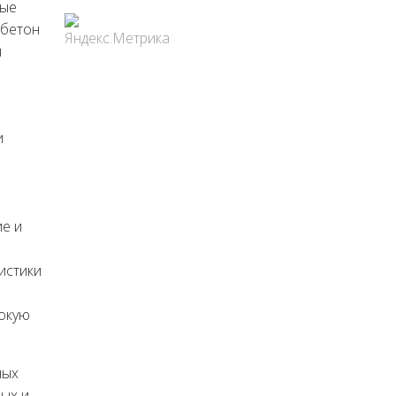
ные
 бетон
и
и
ие и
истики
окую
лых
ых и