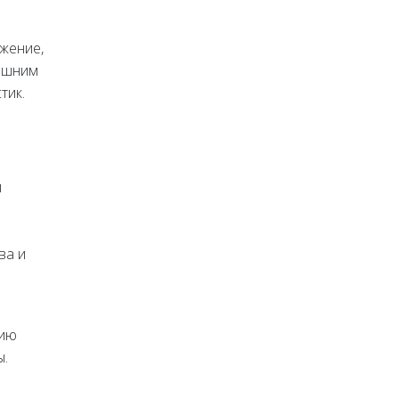
яжение,
нешним
тик.
и
ва и
я
вию
ы.