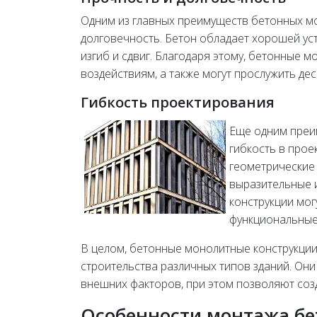
Одним из главных преимуществ бетонных мо
долговечность. Бетон обладает хорошей ус
изгиб и сдвиг. Благодаря этому, бетонные
воздействиям, а также могут прослужить де
Гибкость проектирования
Еще одним преи
гибкость в прое
геометрические 
выразительные 
конструкции мог
функциональные
В целом, бетонные монолитные конструкци
строительства различных типов зданий. Он
внешних факторов, при этом позволяют соз
Особенности монтажа б