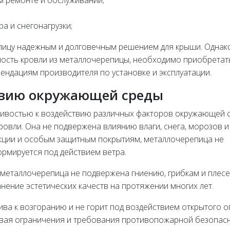
м ремонте и обслуживании;
а и снегонагрузки;
пицу надежным и долговечным решением для крыши. Однако
ость кровли из металлочерепицы, необходимо приобретат
ендациям производителя по установке и эксплуатации.
твию окружающей среды
ивостью к воздействию различных факторов окружающей с
овли. Она не подвержена влиянию влаги, снега, морозов и
укции и особым защитным покрытиям, металлочерепица не
ормируется под действием ветра.
, металлочерепица не подвержена гниению, грибкам и плесе
нение эстетических качеств на протяжении многих лет.
ва к возгоранию и не горит под воздействием открытого о
тывая ограничения и требования противопожарной безопас