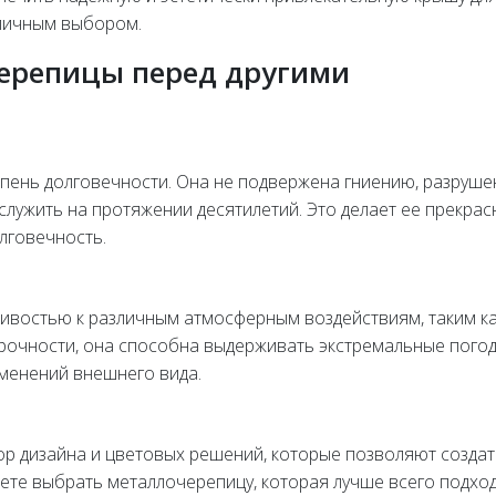
тличным выбором.
ерепицы перед другими
пень долговечности. Она не подвержена гниению, разруше
служить на протяжении десятилетий. Это делает ее прекра
олговечность.
ивостью к различным атмосферным воздействиям, таким к
й прочности, она способна выдерживать экстремальные пого
зменений внешнего вида.
р дизайна и цветовых решений, которые позволяют создат
ете выбрать металлочерепицу, которая лучше всего подход