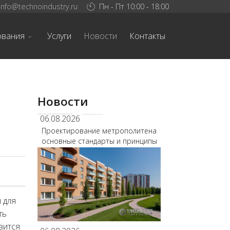
info@technoindustry.ru
Пн - Пт 10:00 - 18:00
ования
Услуги
Новости
Контакты
Новости
06.08.2026
Проектирование метрополитена
основные стандарты и принципы
 для
ть
вится