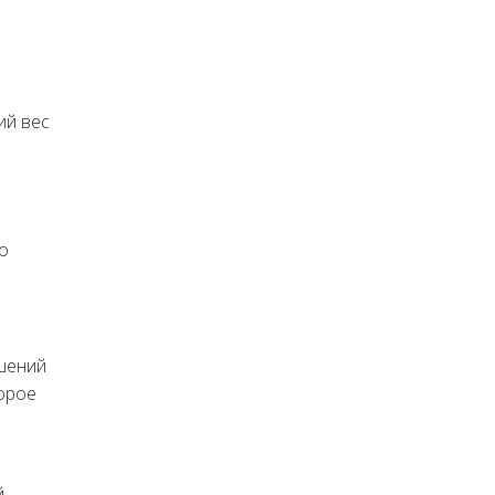
ий вес
о
ешений
торое
,