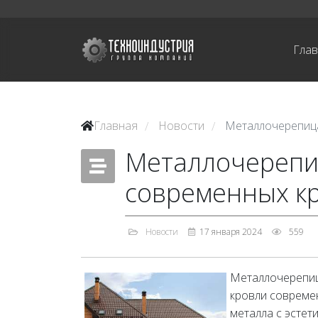
Гла
Главная
Новости
Металлочерепица
/
/
Металлочерепиц
современных к
Новости
17 января 2024
559
Металлочерепиц
кровли современ
металла с эстет