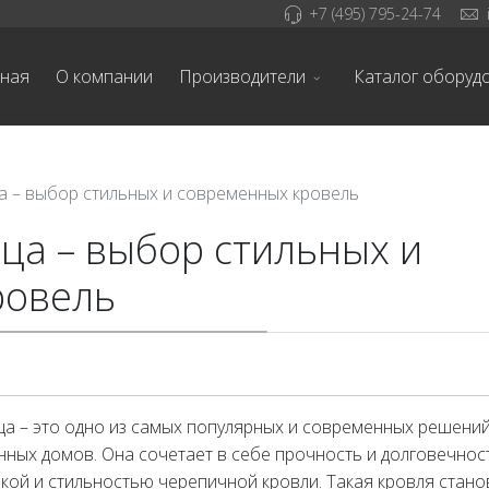
+7 (495) 795-24-74
вная
О компании
Производители
Каталог оборуд
 – выбор стильных и современных кровель
а – выбор стильных и
ровель
а – это одно из самых популярных и современных решений
ных домов. Она сочетает в себе прочность и долговечнос
икой и стильностью черепичной кровли. Такая кровля стано