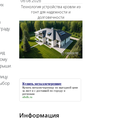
06.08.2026
их
Технология устройства кровли из
гонт для надежности и
долговечности
л
граду.
ид.
шому
крыши.
ицу.
Выбор
Купить металлочерепицу
Купить металлочерепицу
по выгодной цене
за лист и с доставкой по городу и
регионам
sibdk.ru
Информация