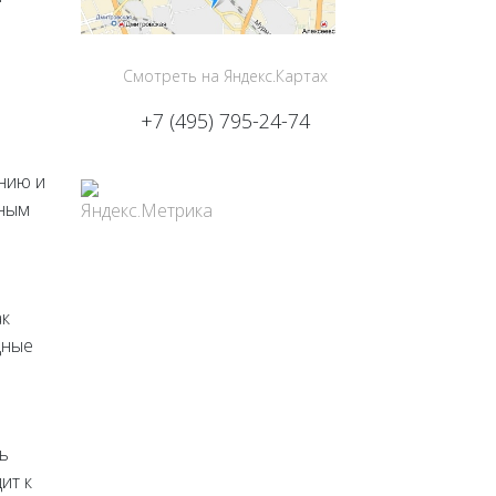
Смотреть на Яндекс.Картах
+7 (495) 795-24-74
нию и
сным
ак
дные
ь
ит к