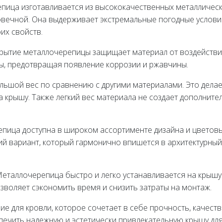
епица изготавливается из высококачественных металличес
говечной. Она выдерживает экстремальные погодные услови
оих свойств.
окрытие металлочерепицы защищает материал от воздейств
ы, предотвращая появление коррозии и ржавчины.
льшой вес по сравнению с другими материалами. Это делае
а крышу. Также легкий вес материала не создает дополните
епица доступна в широком ассортименте дизайна и цветов
й вариант, который гармонично впишется в архитектурный
Металлочерепица быстро и легко устанавливается на крышу
озволяет сэкономить время и снизить затраты на монтаж.
 для кровли, которое сочетает в себе прочность, качеств
спечить надежную и эстетически привлекательную крышу дл