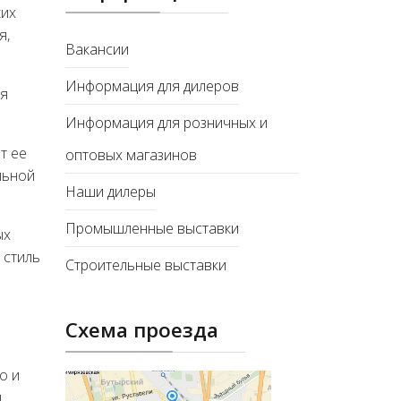
ких
я,
Вакансии
Информация для дилеров
ия
Информация для розничных и
т ее
оптовых магазинов
льной
Наши дилеры
Промышленные выставки
ых
 стиль
Строительные выставки
Схема проезда
о и
я