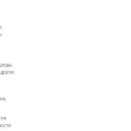
,
ь
реды,
 других
ни,
гня
ности