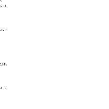
вать
мы и
дать
ыши.