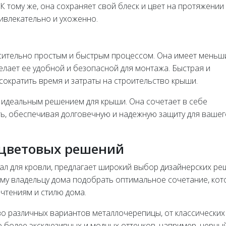
 тому же, она сохраняет свой блеск и цвет на протяжении
ривлекательно и ухоженно.
сительно простым и быстрым процессом. Она имеет меньш
елает ее удобной и безопасной для монтажа. Быстрая и
сократить время и затраты на строительство крыши.
идеальным решением для крыши. Она сочетает в себе
ть, обеспечивая долговечную и надежную защиту для вашег
 цветовых решений
л для кровли, предлагает широкий выбор дизайнерских р
ому владельцу дома подобрать оптимальное сочетание, ко
чтениям и стилю дома.
о различных вариантов металлочерепицы, от классических
 до более эксклюзивных и модных оттенков, например, черный