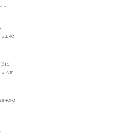
о в
я
ольшие
 Это
нь или
лееного
т