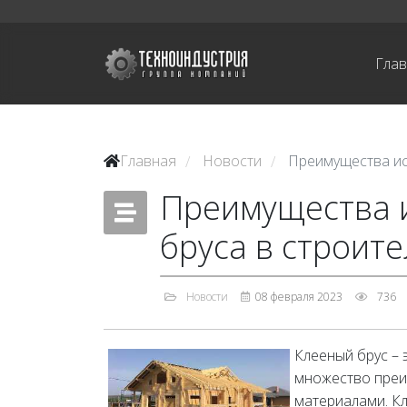
Гла
Главная
Новости
Преимущества ис
/
/
Преимущества 
бруса в строите
Новости
08 февраля 2023
736
Клееный брус – 
множество преи
материалами. Кл