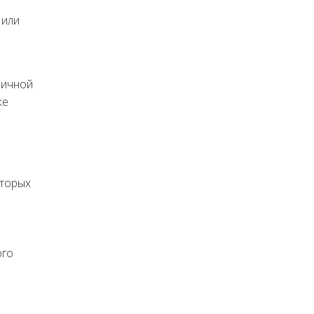
 или
личной
ке
оторых
ого