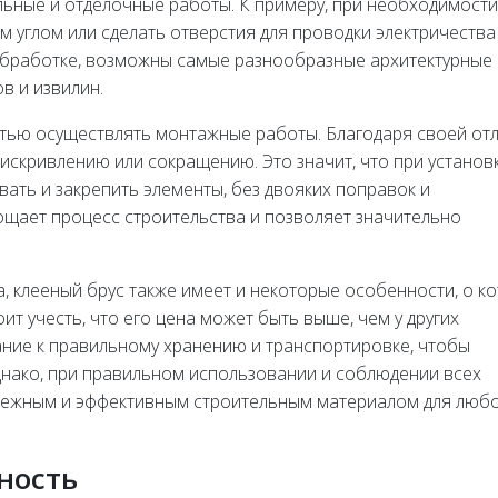
ьные и отделочные работы. К примеру, при необходимости
м углом или сделать отверстия для проводки электричества
 обработке, возможны самые разнообразные архитектурные
в и извилин.
остью осуществлять монтажные работы. Благодаря своей от
искривлению или сокращению. Это значит, что при установ
ать и закрепить элементы, без двояких поправок и
ощает процесс строительства и позволяет значительно
, клееный брус также имеет и некоторые особенности, о к
т учесть, что его цена может быть выше, чем у других
ание к правильному хранению и транспортировке, чтобы
Однако, при правильном использовании и соблюдении всех
адежным и эффективным строительным материалом для люб
ность