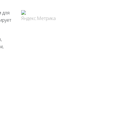
м для
ирует
,
м,