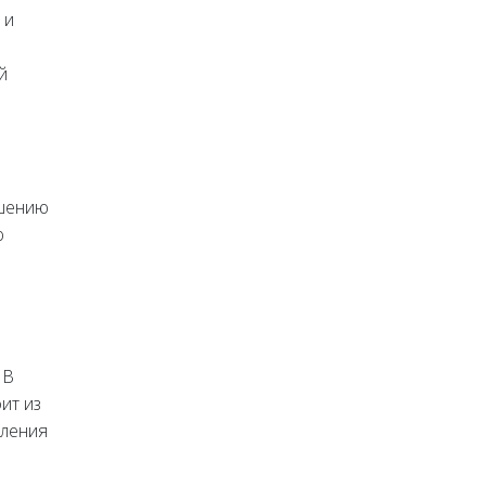
 и
й
ушению
ю
 В
ит из
вления