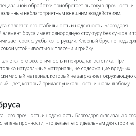
специальной обработки приобретает высокую прочность и
 различным неблагоприятным внешним воздействиям.
са является его стабильность и надежность. Благодаря
 элемент бруса имеет однородную структуру без сучков и т
ичивает срок службы конструкции. Клееный брус не подвер
сокой устойчивостью к плесени и грибку.
вляется его экологичность и природная эстетика. При
 только натуральные материалы, не содержащие вредных
ески чистый материал, который не загрязняет окружающую с
плый цвет, который придает уникальность и шарм любому
бруса
а - его прочность и надежность. Благодаря склеиванию сл
тепень прочности, что делает его идеальным для строител