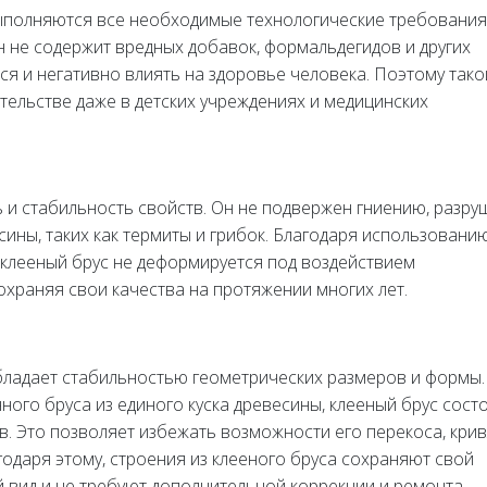
выполняются все необходимые технологические требования
н не содержит вредных добавок, формальдегидов и других
ся и негативно влиять на здоровье человека. Поэтому тако
тельстве даже в детских учреждениях и медицинских
 и стабильность свойств. Он не подвержен гниению, разр
ины, таких как термиты и грибок. Благодаря использовани
 клееный брус не деформируется под воздействием
охраняя свои качества на протяжении многих лет.
бладает стабильностью геометрических размеров и формы.
ного бруса из единого куска древесины, клееный брус состо
в. Это позволяет избежать возможности его перекоса, кри
годаря этому, строения из клееного бруса сохраняют свой
вид и не требуют дополнительной коррекции и ремонта.