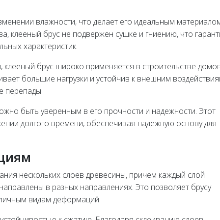
зменении влажности, что делает его идеальным материало
ва, клееный брус не подвержен сушке и гниению, что гарант
льных характеристик.
, клееный брус широко применяется в строительстве домов
живает большие нагрузки и устойчив к внешним воздействия
ые перепады.
ожно быть уверенным в его прочности и надежности. Этот
жении долгого времени, обеспечивая надежную основу для
.
ациям
вания нескольких слоев древесины, причем каждый слой
 направлены в разных направлениях. Это позволяет брусу
личным видам деформаций.
 устойчивостью к сжатию. Благодаря склеиванию слоев