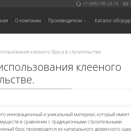
+7 (495) 795-24-74
вная
О компании
Производители
Каталог оборуд
пользования клееного бруса в строительстве.
использования клееного
льстве.
это инновационный и уникальный материал, который имеет
муществ в сравнении с традиционными строительными
ееный брус производится из натурального древесного сырь