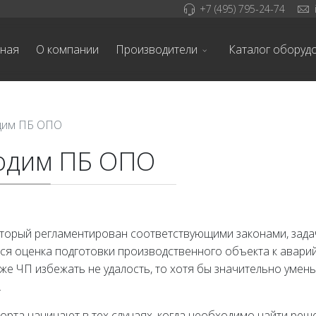
+7 (495) 795-24-74
вная
О компании
Производители
Каталог оборуд
одим ПБ ОПО
ходим ПБ ОПО
который регламентирован соответствующими законами, зад
тся оценка подготовки производственного объекта к авар
 же ЧП избежать не удалость, то хотя бы значительно умен
.
орта начинают в тех случаях, когда необходимо найти реш