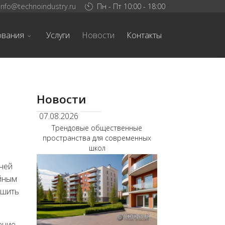
info@technoindustry.ru
Пн - Пт 10:00 - 18:00
ования
Услуги
Новости
Контакты
Новости
07.08.2026
Трендовые общественные
пространства для современных
школ
ачей
ийным
ьшить
ение