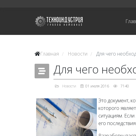
Гла
Главная
Новости
Для чего необх
/
/
Для чего необ
Новости
01 июля 2016
7140
Это документ, 
которого являе
ситуациям. Если
его последствия
Разработку пасп