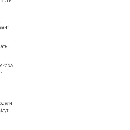
юта и
,
авит
дать
екора.
е
модели
йдут
е