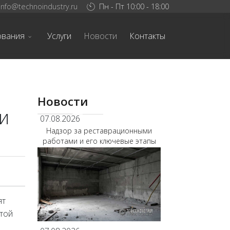
info@technoindustry.ru
Пн - Пт 10:00 - 18:00
ования
Услуги
Новости
Контакты
Новости
и
07.08.2026
Надзор за реставрационными
работами и его ключевые этапы
ят
этой