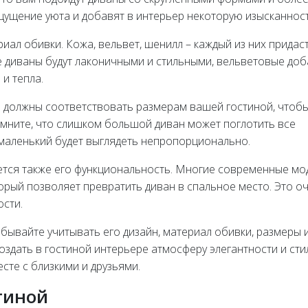
щущение уюта и добавят в интерьер некоторую изысканност
иал обивки. Кожа, вельвет, шенилл – каждый из них придас
е диваны будут лаконичными и стильными, вельветовые доб
и тепла.
и должны соответствовать размерам вашей гостиной, чтоб
мните, что слишком большой диван может поглотить все
маленький будет выглядеть непропорционально.
тся также его функциональность. Многие современные мо
рый позволяет превратить диван в спальное место. Это о
ости.
абывайте учитывать его дизайн, материал обивки, размеры 
здать в гостиной интерьере атмосферу элегантности и стил
сте с близкими и друзьями.
тиной