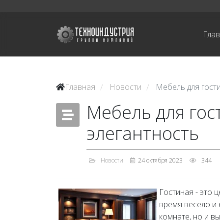
Гла
Главная
Новости
Мебель для гост
/
/
Мебель для гос
элегантность
Новости
24 октября 2023
344
Гостиная - это 
время весело и 
комнате, но и в