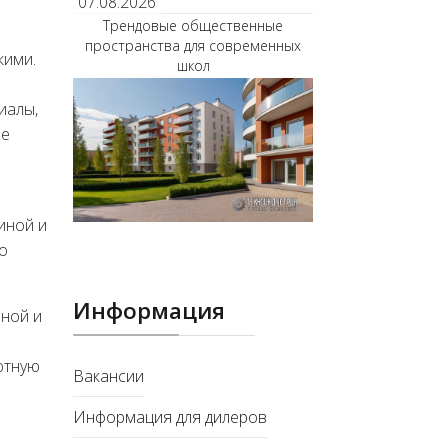
07.08.2026
Трендовые общественные
пространства для современных
кими.
школ
иалы,
ое
иной и
до
Информация
нной и
ютную
Вакансии
Информация для дилеров