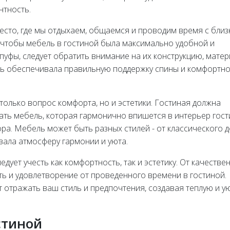
нтность.
место, где мы отдыхаем, общаемся и проводим время с близ
 чтобы мебель в гостиной была максимально удобной и
пуфы, следует обратить внимание на их конструкцию, матер
ль обеспечивала правильную поддержку спины и комфортн
 только вопрос комфорта, но и эстетики. Гостиная должна
ать мебель, которая гармонично впишется в интерьер гост
ора. Мебель может быть разных стилей - от классического 
вала атмосферу гармонии и уюта.
едует учесть как комфортность, так и эстетику. От качестве
ть и удовлетворение от проведенного времени в гостиной.
 отражать ваш стиль и предпочтения, создавая теплую и у
стиной