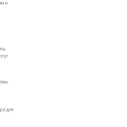
ям и
ить
огут
емы.
ра для