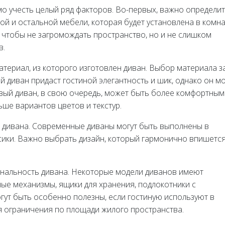
о учесть целый ряд факторов. Во-первых, важно определит
ой и остальной мебели, которая будет установлена в комна
 чтобы не загромождать пространство, но и не слишком
в.
атериал, из которого изготовлен диван. Выбор материала з
й диван придаст гостиной элегантность и шик, однако он м
вый диван, в свою очередь, может быть более комфортным
ьше вариантов цветов и текстур.
н дивана. Современные диваны могут быть выполнены в
сики. Важно выбрать дизайн, который гармонично впишется
ональность дивана. Некоторые модели диванов имеют
ные механизмы, ящики для хранения, подлокотники с
гут быть особенно полезны, если гостиную используют в
 ограничения по площади жилого пространства.