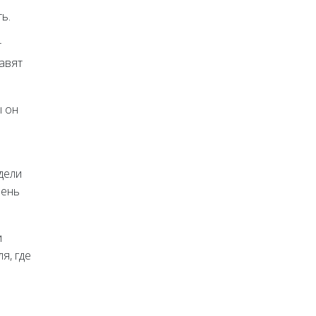
ь.
т
авят
ы он
дели
чень
и
я, где