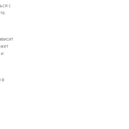
ься с
те.
ависит
ожет
 и
 в