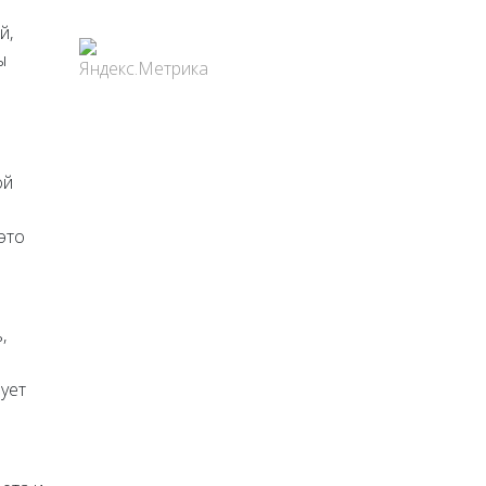
й,
ы
ой
это
,
ует