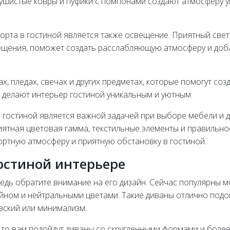
пушистые ковры и пуфики с помпонами создают атмосферу у
орта в гостиной является также освещение. Приятный свет
щения, поможет создать расслабляющую атмосферу и доб
ах, пледах, свечах и других предметах, которые помогут соз
и делают интерьер гостиной уникальным и уютным.
 гостиной является важной задачей при выборе мебели и д
иятная цветовая гамма, текстильные элементы и правильно
ортную атмосферу и приятную обстановку в гостиной.
гостиной интерьере
редь обратите внимание на его дизайн. Сейчас популярны 
йном и нейтральными цветами. Такие диваны отлично подо
авский или минимализм.
, то вам подойдут диваны со скругленными формами и боле