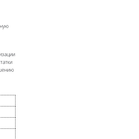
чную
изации
татки
чшению