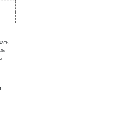
вать
ры.
ь
и