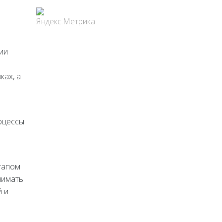
ии
ках, а
оцессы
тапом
нимать
й и