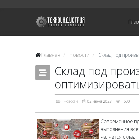
Гла
Главная
Новости
Склад под произв
/
/
Склад под произ
оптимизировать
Новости
02 июня 2023
600
Современное пр
выполнения всех
является склад 