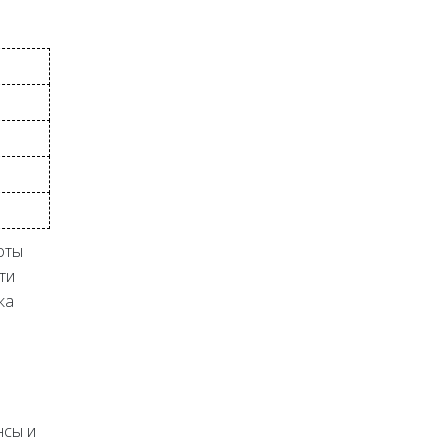
оты
ти
ка
нсы и