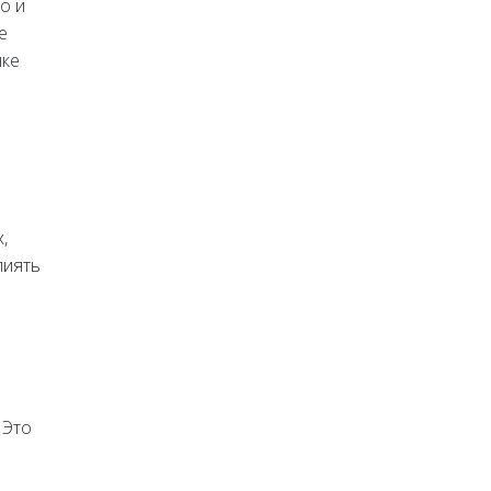
о и
е
нке
,
лиять
 Это