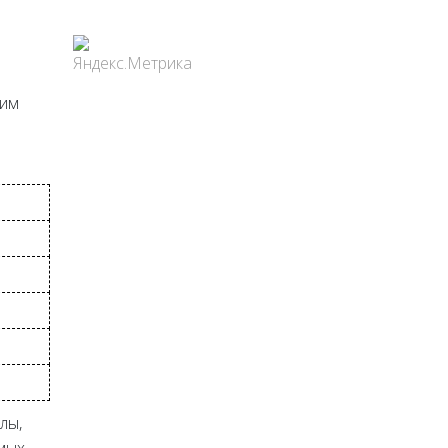
шим
лы,