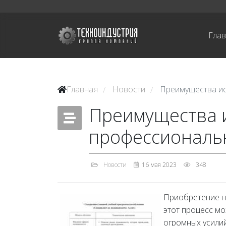
Гла
Главная
Новости
Преимущества ис
/
/
Преимущества 
профессиональн
Новости
16 мая 2023
348
Приобретение н
этот процесс мо
огромных усили