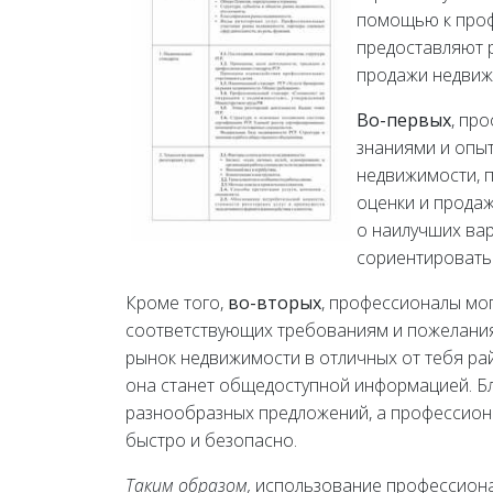
помощью к проф
предоставляют р
продажи недвиж
Во-первых
, пр
знаниями и опы
недвижимости, 
оценки и продаж
о наилучших вар
сориентироватьс
Кроме того,
во-вторых
, профессионалы мо
соответствующих требованиям и пожеланиям
рынок недвижимости в отличных от тебя рай
она станет общедоступной информацией. Бл
разнообразных предложений, а профессион
быстро и безопасно.
Таким образом,
использование профессионал