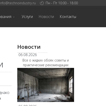
info@technoindustry.ru
Пн - Пт 10:00 - 18:00
ования
Услуги
Новости
Контакты
Новости
06.08.2026
Все о жидких обоях советы и
и
практические рекомендации
днако
м