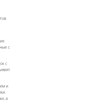
ктов
ние
ные с
ок с
ыявят
ем и
ки.
и, а