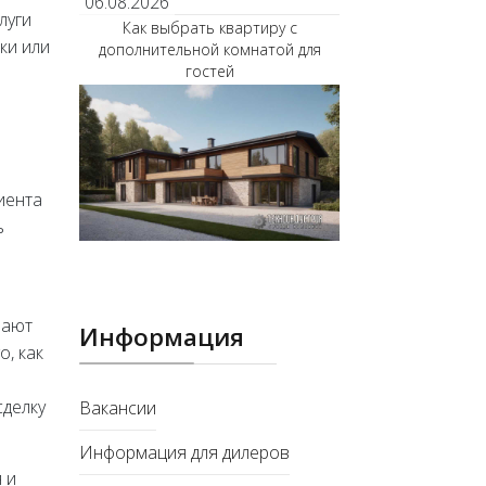
06.08.2026
луги
Как выбрать квартиру с
ки или
дополнительной комнатой для
гостей
а
иента
ь
нают
Информация
о, как
делку
Вакансии
Информация для дилеров
 и