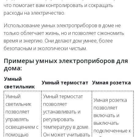
что помогает вам контролировать и сокращать
расходы на электричество.
Использование умных электроприборов в доме не
только облегчает жизнь, но и позволяет сэкономить
время и энергию. Они делают дом умнее, более
безопасным и экологически чистым.
Примеры умных электроприборов для
дома:
Умный
Умный термостат
Умная розетка
светильник
Умный
Умный термостат
Умная розетка
светильник
позволяет
позволяет
позволяет
устанавливать и
включать и
управлять
регулировать
выключать
освещением с
температуру в доме.
подключенные к
помощью
Он может учитывать