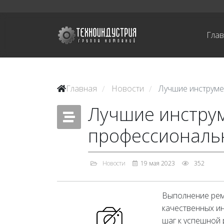
Гла
Главная
Новости
Лучшие инструме
/
/
Лучшие инстру
профессиональ
Новости
19 мая 2023
352
Выполнение рем
качественных ин
шаг к успешной