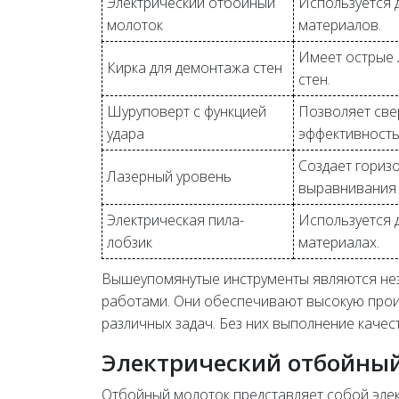
Электрический отбойный
Используется д
молоток
материалов.
Имеет острые 
Кирка для демонтажа стен
стен.
Шуруповерт с функцией
Позволяет све
удара
эффективность
Создает гориз
Лазерный уровень
выравнивания 
Электрическая пила-
Используется 
лобзик
материалах.
Вышеупомянутые инструменты являются не
работами. Они обеспечивают высокую прои
различных задач. Без них выполнение качес
Электрический отбойны
Отбойный молоток представляет собой эле