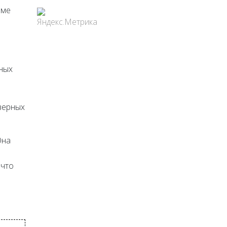
оме
ных
дверных
Она
 что