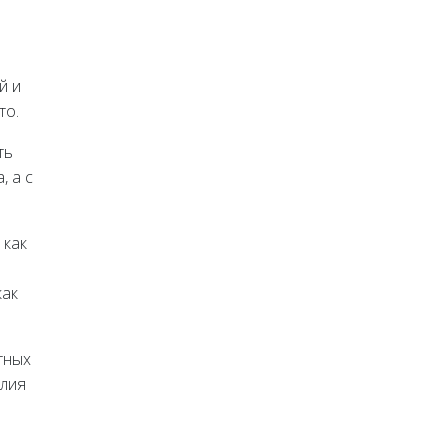
й и
то.
ть
, а с
 как
как
тных
илия