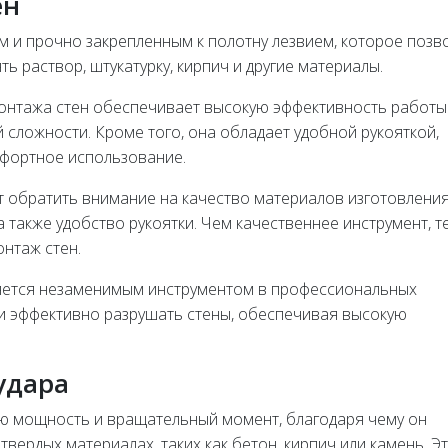
ен
м и прочно закрепленным к полотну лезвием, которое позв
ть раствор, штукатурку, кирпич и другие материалы.
емонтажа стен обеспечивает высокую эффективность работы
 сложности. Кроме того, она обладает удобной рукояткой,
мфортное использование.
т обратить внимание на качество материалов изготовления
а также удобство рукоятки. Чем качественнее инструмент, т
нтаж стен.
вляется незаменимым инструментом в профессиональных
и эффективно разрушать стены, обеспечивая высокую
удара
ую мощность и вращательный момент, благодаря чему он
вердых материалах, таких как бетон, кирпич или камень. Э