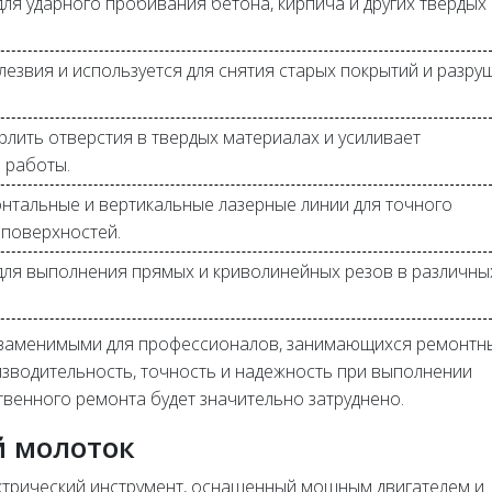
ля ударного пробивания бетона, кирпича и других твердых
лезвия и используется для снятия старых покрытий и разру
рлить отверстия в твердых материалах и усиливает
 работы.
онтальные и вертикальные лазерные линии для точного
поверхностей.
для выполнения прямых и криволинейных резов в различны
заменимыми для профессионалов, занимающихся ремонтн
зводительность, точность и надежность при выполнении
твенного ремонта будет значительно затруднено.
й молоток
ктрический инструмент, оснащенный мощным двигателем и