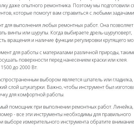
олку даже опытного ремонтника. Поэтому мы подготовили с
нтов, которые помогут вам справиться с любыми задачами
нт для выполнения любых ремонтных работ. Она позволяет
вать винты или шурупы. Когда выбираете дрель-шуруповерт,
сть вращения и наличие функции регулировки крутящего мо
мент для работы с материалами различной природы, таким
 осушать поверхности перед нанесением краски или клея.
1500 до 2000 Вт.
аспространенным выбором является шпатель или гладилка,
кий слой штукатурки. Важно, чтобы инструмент был изготов
учку для комфортной работы.
мый помощник при выполнении ремонтных работ. Линейка,
угломер - все эти инструменты необходимы для правильного
ри выборе измерительного инструмента обратите внимание