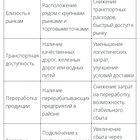
Снижение
Расположение
транспортных
Близость к
рядом с крупными
расходов,
рынкам
рынками и
быстрый доступ к
торговыми точками
рынку
Наличие
Уменьшение
качественных
логистических
Транспортная
дорог, железных
затрат,
доступность
дорог или водных
улучшение
путей
условий доставки
Снижение затрат
Наличие
на переработку,
Переработка
перерабатывающих
возможность
продукции
предприятий в
стабильного
районе
сбыта
Увеличение
Подключение к
сбыта через