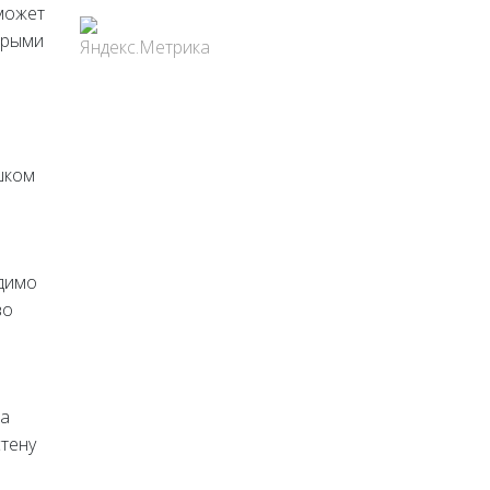
может
орыми
шком
одимо
во
на
стену