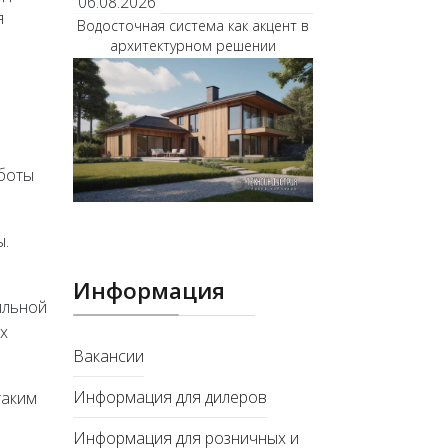
06.08.2026
я
Водосточная система как акцент в
архитектурном решении
м
аботы
ы.
Информация
ильной
х
Вакансии
Информация для дилеров
таким
Информация для розничных и