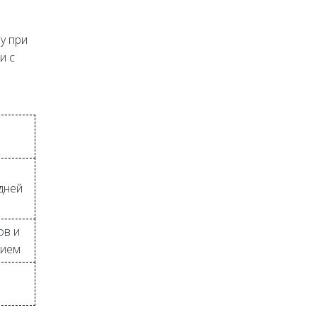
у при
и с
дней
ов и
тием