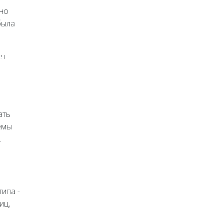
тно
была
ет
ать
емы
.
ипа -
иц,