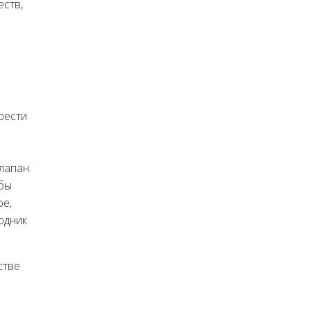
еств,
и
рести
лапан.
убы
ое,
одник
стве